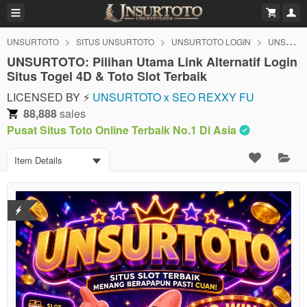
UNSURTOTO
SITUS UNSURTOTO
UNSURTOTO LOGIN
UNSURTOTO DAFTAR
UNSURTOTO: Pilihan Utama Link Alternatif Login
Situs Togel 4D & Toto Slot Terbaik
LICENSED BY ⚡
UNSURTOTO x SEO REXXY FU
88,888
sales
Pusat Situs Toto Online Terbaik No.1 Di Asia
Item Details